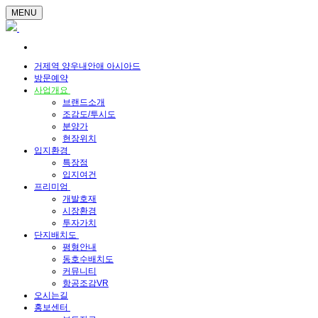
MENU
거제역 양우내안애 아시아드
방문예약
사업개요
브랜드소개
조감도/투시도
분양가
현장위치
입지환경
특장점
입지여건
프리미엄
개발호재
시장환경
투자가치
단지배치도
평형안내
동호수배치도
커뮤니티
항공조감VR
오시는길
홍보센터