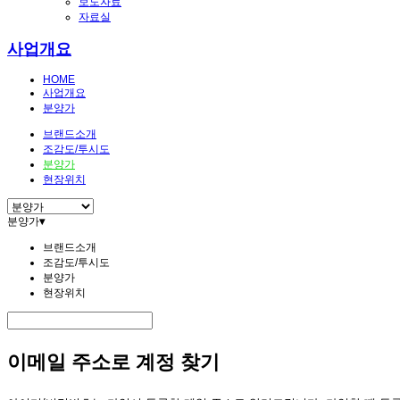
보도자료
자료실
사업개요
HOME
사업개요
분양가
브랜드소개
조감도/투시도
분양가
현장위치
분양가
▾
브랜드소개
조감도/투시도
분양가
현장위치
이메일 주소로 계정 찾기