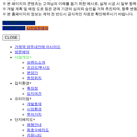
※ 본 페이지의 콘텐츠는 고객님의 이해를 돕기 위한 예시로, 실제 시공 시 일부 항목
※ 개발 계획 및 예정 도로 등은 관계 기관의 심의와 승인을 거쳐 추진되며, 향후 변동
※ 본 홈페이지의 정보는 계약 전 반드시 공식적인 자료로 확인해주시기 바랍니다.
(클릭시 상담사연결)
☎ 1800-6127
사전방문예약
CLOSE
거제역 양우내안애 아시아드
방문예약
사업개요
+
브랜드소개
조감도/투시도
분양가
현장위치
입지환경
+
특장점
입지여건
프리미엄
+
개발호재
시장환경
투자가치
단지배치도
+
평형안내
동호수배치도
커뮤니티