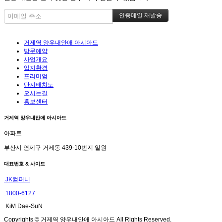
거제역 양우내안애 아시아드
방문예약
사업개요
입지환경
프리미엄
단지배치도
오시는길
홍보센터
거제역 양우내안애 아시아드
아파트
부산시 연제구 거제동 439-10번지 일원
대표번호 & 사이드
JK컴퍼니
1800-6127
KiM Dae-SuN
Copyrights © 거제역 양우내안애 아시아드 All Rights Reserved.