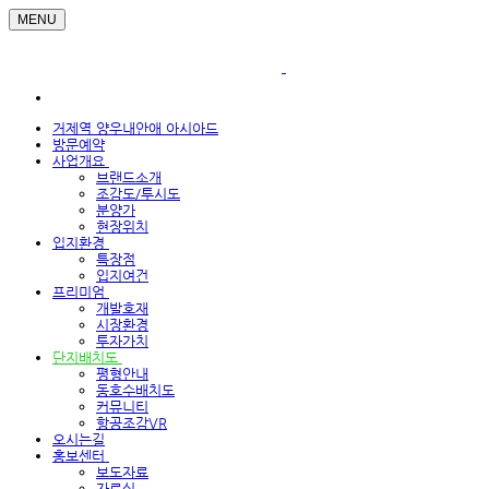
MENU
거제역 양우내안애 아시아드
방문예약
사업개요
브랜드소개
조감도/투시도
분양가
현장위치
입지환경
특장점
입지여건
프리미엄
개발호재
시장환경
투자가치
단지배치도
평형안내
동호수배치도
커뮤니티
항공조감VR
오시는길
홍보센터
보도자료
자료실