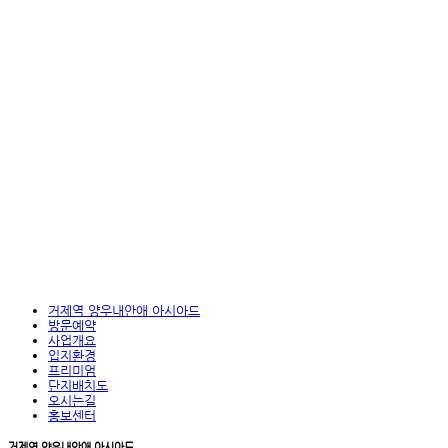
거제역 양우내안애 아시아드
방문예약
사업개요
입지환경
프리미엄
단지배치도
오시는길
홍보센터
거제역 양우내안애 아시아드