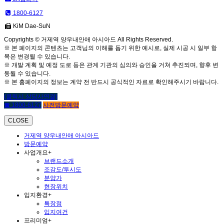
1800-6127
KiM Dae-SuN
Copyrights © 거제역 양우내안애 아시아드 All Rights Reserved.
※ 본 페이지의 콘텐츠는 고객님의 이해를 돕기 위한 예시로, 실제 시공 시 일부 항
목은 변경될 수 있습니다.
※ 개발 계획 및 예정 도로 등은 관계 기관의 심의와 승인을 거쳐 추진되며, 향후 변
동될 수 있습니다.
※ 본 홈페이지의 정보는 계약 전 반드시 공식적인 자료로 확인해주시기 바랍니다.
(클릭시 상담사연결)
☎ 1800-6127
사전방문예약
CLOSE
거제역 양우내안애 아시아드
방문예약
사업개요
+
브랜드소개
조감도/투시도
분양가
현장위치
입지환경
+
특장점
입지여건
프리미엄
+