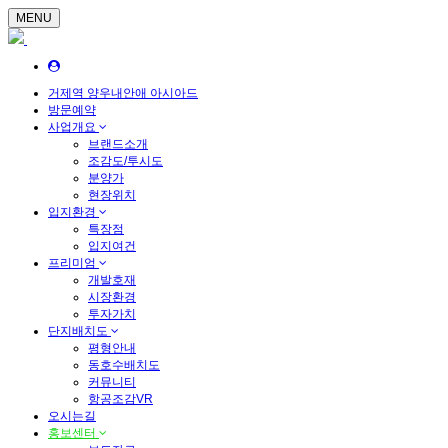
MENU
거제역 양우내안애 아시아드
방문예약
사업개요
브랜드소개
조감도/투시도
분양가
현장위치
입지환경
특장점
입지여건
프리미엄
개발호재
시장환경
투자가치
단지배치도
평형안내
동호수배치도
커뮤니티
항공조감VR
오시는길
홍보센터