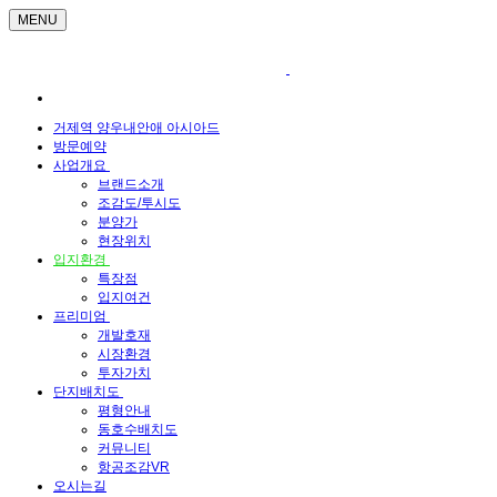
MENU
거제역 양우내안애 아시아드
방문예약
사업개요
브랜드소개
조감도/투시도
분양가
현장위치
입지환경
특장점
입지여건
프리미엄
개발호재
시장환경
투자가치
단지배치도
평형안내
동호수배치도
커뮤니티
항공조감VR
오시는길