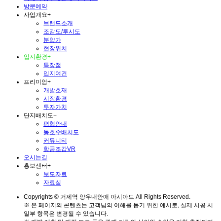
방문예약
사업개요
+
브랜드소개
조감도/투시도
분양가
현장위치
입지환경
+
특장점
입지여건
프리미엄
+
개발호재
시장환경
투자가치
단지배치도
+
평형안내
동호수배치도
커뮤니티
항공조감VR
오시는길
홍보센터
+
보도자료
자료실
Copyrights © 거제역 양우내안애 아시아드 All Rights Reserved.
※ 본 페이지의 콘텐츠는 고객님의 이해를 돕기 위한 예시로, 실제 시공 시
일부 항목은 변경될 수 있습니다.