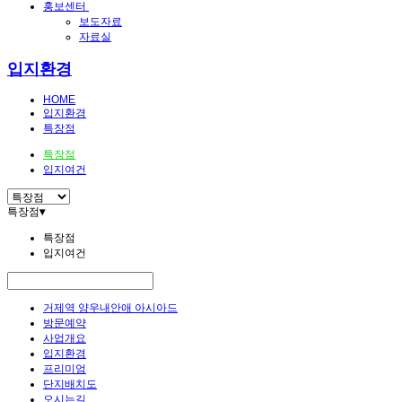
홍보센터
보도자료
자료실
입지환경
HOME
입지환경
특장점
특장점
입지여건
특장점
▾
특장점
입지여건
거제역 양우내안애 아시아드
방문예약
사업개요
입지환경
프리미엄
단지배치도
오시는길